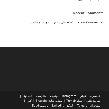
Recent Comments
A WordPress Commenter
على
مميزات مهنة المصاعد
فيسبوك
تويتر
Instagram
يوتيوب
بنترست
تيك توك
ساوند كلاود
تمبلرTumblr
سناب شاتSnapchat
كورا
تيليجرامTelegram
لينكد إنLinkedIn
ريديتReddit