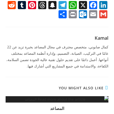
R
T
Pi
T
S
T
W
X
F
Li
e
u
nt
h
n
el
h
a
n
S
Pr
O
E
G
d
m
er
re
a
e
at
c
k
h
in
ut
m
m
di
bl
e
a
p
gr
s
e
e
ar
t
lo
ai
ai
t
r
st
d
c
a
A
b
dI
e
o
l
l
Kamal
s
h
m
p
o
n
k.
كمال صابوني، متخصص محترف في مجال المصاعد بخبرة تزيد عن 22
at
p
o
c
عامًا في التركيب، الصيانة، التصميم، وإدارة أنظمة المصاعد بمختلف
k
أنواعها. أعمل دائمًا على تقديم حلول تقنية عالية الجودة تضمن السلامة،
o
الكفاءة، والاستدامة في جميع المشاريع التي أشارك فيها.
m
YOU MIGHT ALSO LIKE
المصاعد